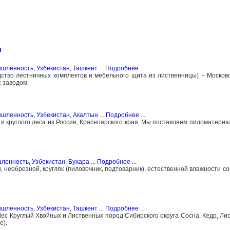
и
ышленность
,
Узбекистан, Ташкент
...
Подробнее
...
ство лестничных комплектов и мебельного щита из лиственницы) + Москов
с заводом.
ышленность
,
Узбекистан, Акалтын
...
Подробнее
...
круглого леса из России, Красноярского края. Мы поставляем пиломатериа
шленность
,
Узбекистан, Бухара
...
Подробнее
...
 необрезной, кругляк (пиловочник, подтоварник), естественной влажности с
ышленность
,
Узбекистан, Ташкент
...
Подробнее
...
с Круглый Хвойных и Лиственных пород Сибирского округа Сосна, Кедр, Лис
е).