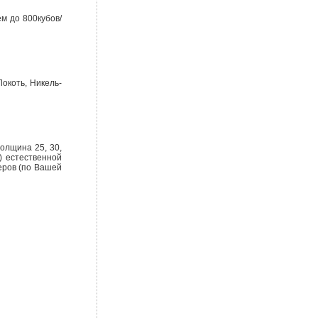
ем до 800кубов/
Локоть, Никель-
олщина 25, 30,
а) естественной
меров (по Вашей