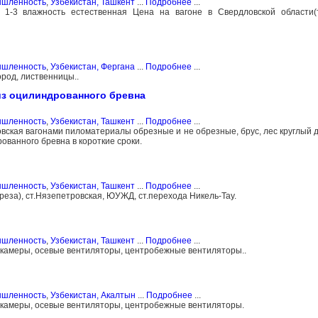
ышленность
,
Узбекистан, Ташкент
...
Подробнее
...
1-3 влажность естественная Цена на вагоне в Свердловской области(
ышленность
,
Узбекистан, Фергана
...
Подробнее
...
род, лиственницы..
из оцилиндрованного бревна
ышленность
,
Узбекистан, Ташкент
...
Подробнее
...
мовская вагонами пиломатериалы обрезные и не обрезные, брус, лес круглый 
ованного бревна в короткие сроки.
ышленность
,
Узбекистан, Ташкент
...
Подробнее
...
реза), ст.Нязепетровская, ЮУЖД, ст.перехода Никель-Тау.
ышленность
,
Узбекистан, Ташкент
...
Подробнее
...
камеры, осевые вентиляторы, центробежные вентиляторы..
ышленность
,
Узбекистан, Акалтын
...
Подробнее
...
камеры, осевые вентиляторы, центробежные вентиляторы.