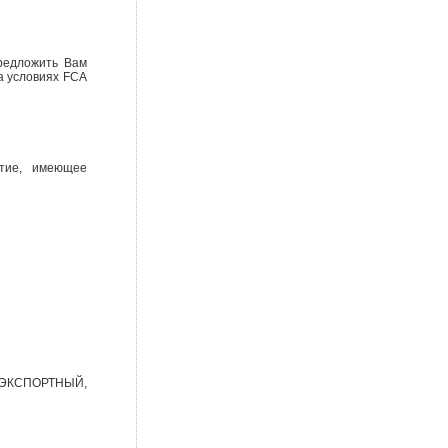
предложить Вам
а условиях FCA
тие, имеющее
6, ЭКСПОРТНЫЙ,