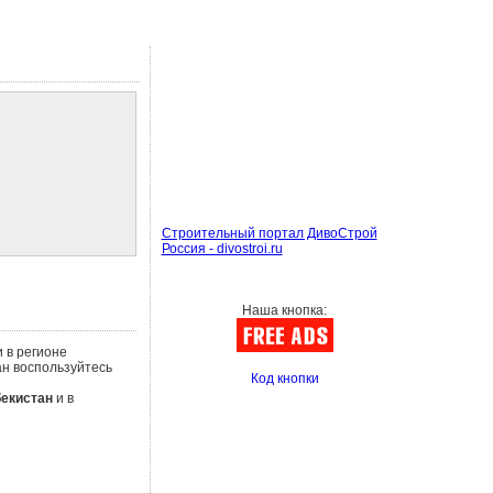
Строительный портал ДивоСтрой
Россия - divostroi.ru
Наша кнопка:
 в регионе
н воспользуйтесь
Код кнопки
бекистан
и в