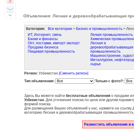
Объявления: Лесная и деревообрабатывающая п
Категория:
Все категории
>
Бизнес и промышленность
> Лес
ИТ, Интернет, связь
Легкая промышленность
Банки и финансы
Химическая промышленн
Опт, поставки, импорт-экспорт
Лесная и
Продажа бизнеса
деревообрабатывающая
Пищевая промышленность
промышленность
Машиностроение, судос
Металлургия, нефтепрод
сырье
Регион:
Узбекистан
[Сменить регион]
Тип объявления:
Только с фото?:
Здесь Вы можете найти
бесплатные объявления
о продаже ил
Узбекистан
. Для уточнения поиска по цене или другим парам
формой поиска.
Для размещения Ваших объявлений у нас, нажмите на ссылку
категорию Лесная и деревообрабатывающая промышленность
Разместить объявление в 