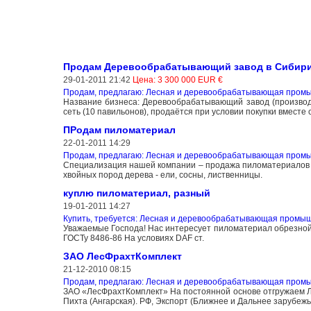
Продам Деревообрабатывающий завод в Сибир
29-01-2011 21:42
Цена: 3 300 000 EUR €
Продам, предлагаю: Лесная и деревообрабатывающая пром
Название бизнеса: Деревообрабатывающий завод (производ
сеть (10 павильонов), продаётся при условии покупки вместе 
ПРодам пиломатериал
22-01-2011 14:29
Продам, предлагаю: Лесная и деревообрабатывающая пром
Специализация нашей компании – продажа пиломатериалов и 
хвойных пород дерева - ели, сосны, лиственницы.
куплю пиломатериал, разный
19-01-2011 14:27
Купить, требуется: Лесная и деревообрабатывающая промы
Уважаемые Господа! Нас интересует пиломатериал обрезной,
ГОСТу 8486-86 На условиях DAF ст.
ЗАО ЛесФрахтКомплект
21-12-2010 08:15
Продам, предлагаю: Лесная и деревообрабатывающая пром
ЗАО «ЛесФрахтКомплект» На постоянной основе отгружаем Ле
Пихта (Ангарская). РФ, Экспорт (Ближнее и Дальнее зарубежь