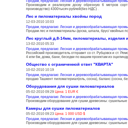
Продам, предлагаю: Лесная и деревообрабатывающая пром
Производим и реализуем доску обрезную 6 метров сорт 
производство) 4300тысяч рублей(без НДС) .
Лес и пиломатериалы хвойны пород
12-03-2010 10:03
Продам, предлагаю: Лесная и деревообрабатывающая пром
Продам лес и пиломатериалы /доска, шпала, брус/ хвойных по
Лес круглый д.8-14мм, пиломатериалы, изделия 
13-02-2010 05:33
Продам, предлагаю: Лесная и деревообрабатывающая пром
Российский производитель отправит со ст. Рубцовск и ст. Ре
4 или 6м, дома, бани, беседки по вашим проектам из оцилиндр
Общество с ограниченной ответ "КВАРТА"
10-02-2010 10:19
Продам, предлагаю: Лесная и деревообрабатывающая пром
продаю Ташкент пиломатериал(ель, сосна), баланс (сосна, бе
Оборудования для сушки пиломатериалов
05-02-2010 09:29
Цена: 1 EUR €
Продам, предлагаю: Лесная и деревообрабатывающая пром
Производим оборудование для сушки древесины: сушильные 
Камеры для сушки пиломатериалов
05-02-2010 09:23
Цена: 1 000 USD $
Продам, предлагаю: Лесная и деревообрабатывающая пром
Производим оборудование для сушки древесины: сушильные 