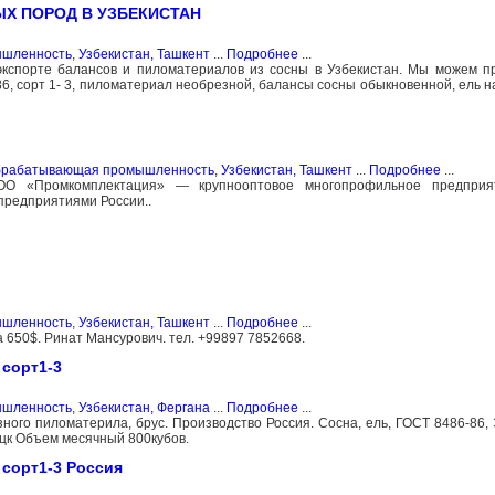
Х ПОРОД В УЗБЕКИСТАН
ышленность
,
Узбекистан, Ташкент
...
Подробнее
...
экспорте балансов и пиломатериалов из соcны в Узбекистан. Мы можем 
 сорт 1- 3, пиломатериал необрезной, балансы сосны обыкновенной, ель н
обрабатывающая промышленность
,
Узбекистан, Ташкент
...
Подробнее
...
«Промкомплектация» — крупнооптовое многопрофильное предприя
предприятиями России..
ышленность
,
Узбекистан, Ташкент
...
Подробнее
...
 650$. Ринат Мансурович. тел. +99897 7852668.
 сорт1-3
ышленность
,
Узбекистан, Фергана
...
Подробнее
...
ного пиломатерила, брус. Производство Россия. Сосна, ель, ГОСТ 8486-8
лецк Объем месячный 800кубов.
 сорт1-3 Россия