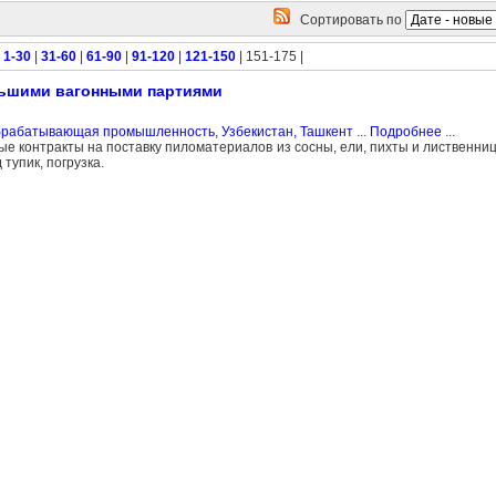
Сортировать по
|
1-30
|
31-60
|
61-90
|
91-120
|
121-150
| 151-175 |
льшими вагонными партиями
обрабатывающая промышленность
,
Узбекистан, Ташкент
...
Подробнее
...
ые контракты на поставку пиломатериалов из сосны, ели, пихты и лиственн
тупик, погрузка.