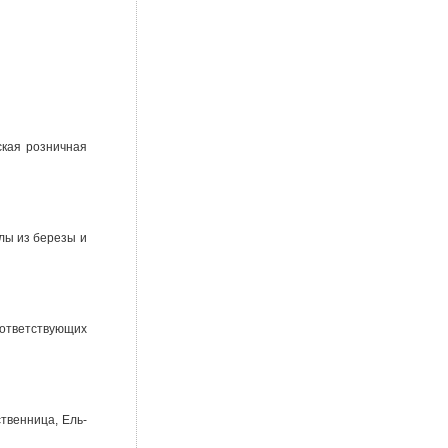
ская розничная
лы из березы и
оответствующих
твенница, Ель-