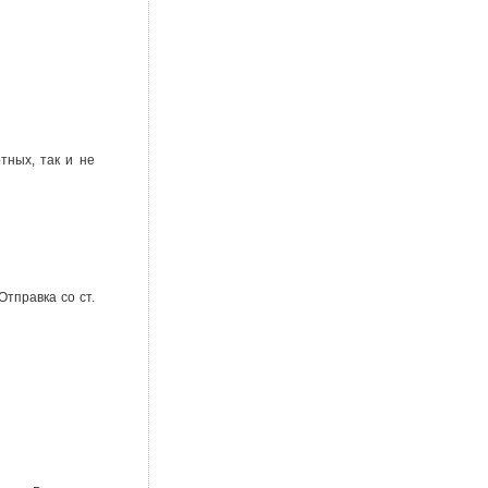
тных, так и не
тправка со ст.