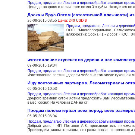
Продам, предлагаю: Лесная и деревообрабатывающая пром
Цена договорная в количестве около 3-х куб.м. Находится по 
Доска и Брус Оптом (естественной влажности) из
26-08-2015 08:55
Цена: 240 USD $
Продам, предлагаю: Лесная и дерево
ООО: "Многопрофильное Сельскохозя
влажности): Сосна ( 1 - 2 сорт ) ГОСТ 8
изготовление ступенек из дерева и все комплек
09-08-2015 19:34
Продам, предлагаю: Лесная и деревообрабатывающая пром
Изготовление лестниц двереи мебель в том числе кухонная 
Ищу постоянных партнеров. Лесоматериалы опт
05-05-2015 10:53
Продам, предлагаю: Лесная и деревообрабатывающая пром
Доброго времени суток! Хотим предложить Вам, лесоматериалы
в мес. сосна) На условии DAF на ст.
Продам пиломатериал всех пород, всех размеров,
05-05-2015 06:04
Продам, предлагаю: Лесная и деревообрабатывающая пром
Добрый день ! ИП Потапов А.В. производитель пиломатери
Производим пиломатериалы всех размеров из лиственных и х