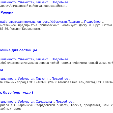
ышленность
,
Узбекистан, Ташкент
...
Подробнее
...
адресу Алмазарский район ул. Карасарайская..
 России
обрабатывающая промышленность
,
Узбекистан, Ташкент
...
Подробнее
...
йственное предприятие "Милковский". Реализует Доску и Брус Оптом 
486-86, Россия ( Красноярск).
тующие для лестницы
ышленность
,
Узбекистан, Ташкент
...
Подробнее
...
любой сложности из масива дерева любой породы либо инжинерный масив ли
ом
ышленность
,
Узбекистан, Ташкент
...
Подробнее
...
 хвойных пород, ГОСТ 9463-88 (20-30 вагонов в мес. ель, пихта), ГОСТ 8486-
 брус (ель, кедр )
ышленность
,
Узбекистан, Самарканд
...
Подробнее
...
ала в г. Карпинске Свердловской области, Россия, предлагает, Вам, с
войных пород .