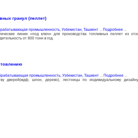
ных гранул (пеллет)
обрабатывающая промышленность
,
Узбекистан, Ташкент
...
Подробнее
...
гические линии «под ключ» для производства топливных пеллет из отхо
ительность от 800 тонн в год.
отовлению
обрабатывающая промышленность
,
Узбекистан, Ташкент
...
Подробнее
...
тву дверей(мдф, шпон, дерево), лестницы по индивидуальному дизайн