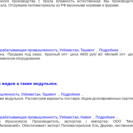
нного производства с Урала Влажность естественная Мы производи
шпала. Отгружаем пиломатериалы из РФ вагонными нормами и фурами.
обрабатывающая промышленность
,
Узбекистан, Ташкент
...
Подробнее
...
сна. -Продажа под заказ. -Крупный опт- цена 4800 руб/ м3 -Мелкий опт- це
ременном оборудовании.
 видов а также модульное.
ышленность
,
Узбекистан, Ташкент
...
Подробнее
...
кже модульное. Рассмотрим варианты поставок. Ищем долговременных партне
обрабатывающая промышленность
,
Узбекистан, Навои
...
Подробнее
...
(Красноярск). Производитель, экспортер / импортер: ООО "Мно
лковский». Обеспечивает экспорт Пиломатериалов: Ель, Дерево, лиственница