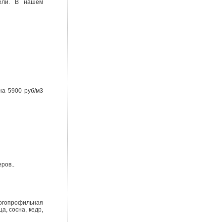
тели. В нашем
на 5900 руб/м3
ров..
гопрофильная
, сосна, кедр,