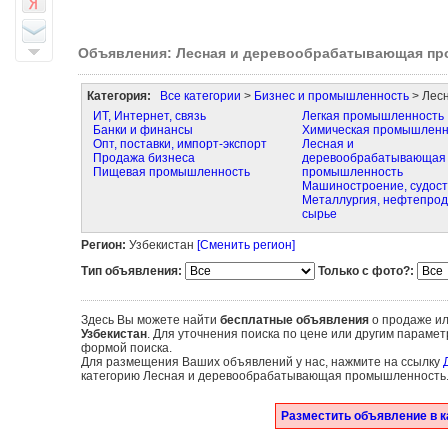
Объявления: Лесная и деревообрабатывающая п
Категория:
Все категории
>
Бизнес и промышленность
> Лес
ИТ, Интернет, связь
Легкая промышленность
Банки и финансы
Химическая промышленн
Опт, поставки, импорт-экспорт
Лесная и
Продажа бизнеса
деревообрабатывающая
Пищевая промышленность
промышленность
Машиностроение, судос
Металлургия, нефтепрод
сырье
Регион:
Узбекистан
[Сменить регион]
Тип объявления:
Только с фото?:
Здесь Вы можете найти
бесплатные объявления
о продаже ил
Узбекистан
. Для уточнения поиска по цене или другим парам
формой поиска.
Для размещения Ваших объявлений у нас, нажмите на ссылку
категорию Лесная и деревообрабатывающая промышленность
Разместить объявление в 