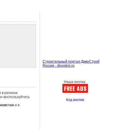
Строительный портал ДивоСтрой
Россия - divostroi.ru
Наша кнопка:
 в регионе
н воспользуйтесь
Код кнопки
бекистан
и в