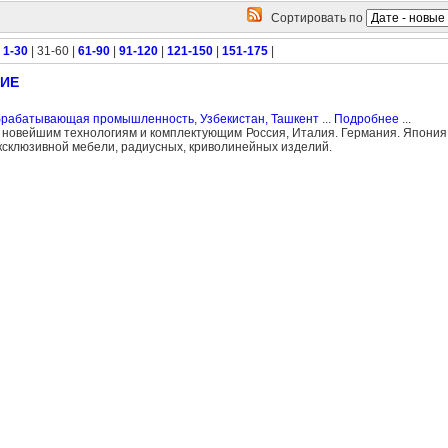
Сортировать по
|
1-30
| 31-60 |
61-90
|
91-120
|
121-150
|
151-175
|
НИЕ
обрабатывающая промышленность
,
Узбекистан, Ташкент
...
Подробнее
...
м новейшим технологиям и комплектующим Россия, Италия. Германия. Япония
ксклюзивной мебели, радиусных, криволинейных изделий.